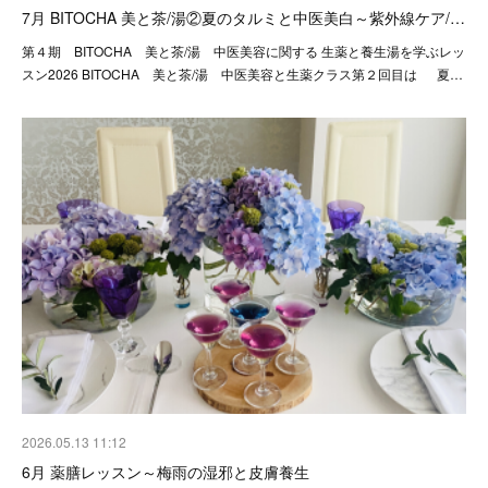
7月 BITOCHA 美と茶/湯②夏のタルミと中医美白～紫外線ケア/…
第４期 BITOCHA 美と茶/湯 中医美容に関する 生薬と養生湯を学ぶレッ
スン2026 BITOCHA 美と茶/湯 中医美容と生薬クラス第２回目は 夏…
2026.05.13 11:12
6月 薬膳レッスン～梅雨の湿邪と皮膚養生